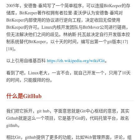
2005年，安德鲁·垂鸠写了一个简单程序，可以连接BitKeeper的存
储库，BitKeeper著作权拥有者拉里·麦沃伊认为安德鲁·垂鸠对
BitKeeper内部使用的协议进行逆向工程，决定收回无偿使用
BitKeeper的许可。Linux内核开发团队与BitMover公司进行磋商，
但无法解决他们之间的歧见。林纳斯·托瓦兹决定自行开发版本控
制系统替代BitKeeper，以十天的时间，编写出第一个git版本[17]
[18]。
以上引用自维基百科
https://zh.wikipedia.org/wiki/Git
。
看到了吧，Linux老大，一言不合，就自己开发一个，只用了10天
的时间，只能膜拜的份。
什么是GitHub
我们把它拆开，git hub，字面意思就是Git中心枢纽的意思，其实
Github就是这么一个项目，它是基于Git的，代码托管平台，故名
github。
相比Git，github提供了更多的功能，比如Web管理界面，评论，组