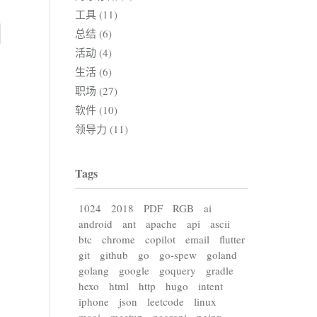
工具 (11)
总结 (6)
活动 (4)
生活 (6)
职场 (27)
软件 (10)
领导力 (11)
Tags
1024
2018
PDF
RGB
ai
android
ant
apache
api
ascii
btc
chrome
copilot
email
flutter
git
github
go
go-spew
goland
golang
google
goquery
gradle
hexo
html
http
hugo
intent
iphone
json
leetcode
linux