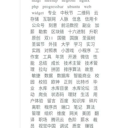
magi
meetup
negroni
nginx
php
progressbar
ubuntu
web
widget
专业
中秋节
二维码
云
存储
互联网
人脉
信息
信用卡
公众号
刻意
前沿数控
副业
加
薪
勒索
区块链
十六进制
升职
原创
双11
国徽
国旗
圣诞树
圣诞节
外挂
大学
学习
实习
实践
对照表
小游戏
小程序
工
作室
工具
年货
开源
微信
性
能
总结
成长
技术主管
技术管
理
拉勾
拼团
排序算法
故意
敏捷
数据
数据库
智能商业
校
园
校招
欧神
正则
比特币
毕
业
水库
水库目录
水库论坛
活
动
爬虫
状态码
理财
生活
用
户体验
留言
百度
知识库
碎片
离职
程序员
端口
笔记
算法
管理
组织
维度
网关
美团
翻
译
职场
腾讯云
色阶
薪水
裁
员
视觉中国
调试
质变
赚钱