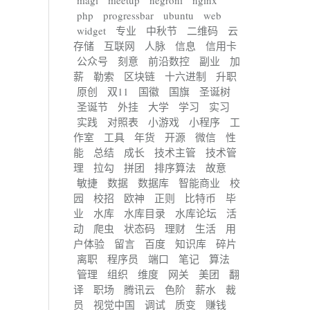
magi
meetup
negroni
nginx
php
progressbar
ubuntu
web
widget
专业
中秋节
二维码
云
存储
互联网
人脉
信息
信用卡
公众号
刻意
前沿数控
副业
加
薪
勒索
区块链
十六进制
升职
原创
双11
国徽
国旗
圣诞树
圣诞节
外挂
大学
学习
实习
实践
对照表
小游戏
小程序
工
作室
工具
年货
开源
微信
性
能
总结
成长
技术主管
技术管
理
拉勾
拼团
排序算法
故意
敏捷
数据
数据库
智能商业
校
园
校招
欧神
正则
比特币
毕
业
水库
水库目录
水库论坛
活
动
爬虫
状态码
理财
生活
用
户体验
留言
百度
知识库
碎片
离职
程序员
端口
笔记
算法
管理
组织
维度
网关
美团
翻
译
职场
腾讯云
色阶
薪水
裁
员
视觉中国
调试
质变
赚钱