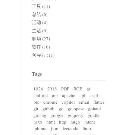
工具 (11)
总结 (6)
活动 (4)
生活 (6)
职场 (27)
软件 (10)
领导力 (11)
Tags
1024
2018
PDF
RGB
ai
android
ant
apache
api
ascii
btc
chrome
copilot
email
flutter
git
github
go
go-spew
goland
golang
google
goquery
gradle
hexo
html
http
hugo
intent
iphone
json
leetcode
linux