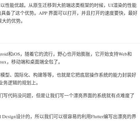
形库，所以性能优越。从原生迁移到大前端这类框架的时候，UI渲染的性能
恰恰具备了这个优势。APP 界面可以打开，并且打开的速度要快，最好
很大的优势。
droid和iOS，随着它的流行，野心也开始膨胀，它开始支持Web和
S和Linux，移动端和桌面端全包了。
还有交互模型、国际化、构建等等，也就是它把底层操作系统的能力封装好
业务逻辑的规划上。
我们写代码没问题，但是让我们写一个漂亮界面的系统就有点难度了
ial Design设计的，所以我们可以很容易的利用Flutter编写出漂亮的界