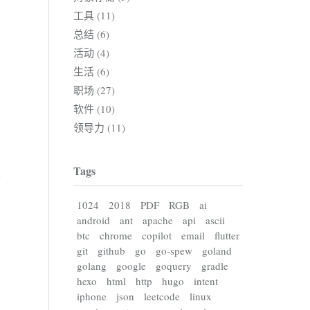
工具 (11)
总结 (6)
活动 (4)
生活 (6)
职场 (27)
软件 (10)
领导力 (11)
Tags
1024
2018
PDF
RGB
ai
android
ant
apache
api
ascii
btc
chrome
copilot
email
flutter
git
github
go
go-spew
goland
golang
google
goquery
gradle
hexo
html
http
hugo
intent
iphone
json
leetcode
linux