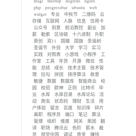
magi
meetup
negroni
nginx
php
progressbar
ubuntu
web
widget
专业
中秋节
二维码
云
存储
互联网
人脉
信息
信用卡
公众号
刻意
前沿数控
副业
加
薪
勒索
区块链
十六进制
升职
原创
双11
国徽
国旗
圣诞树
圣诞节
外挂
大学
学习
实习
实践
对照表
小游戏
小程序
工
作室
工具
年货
开源
微信
性
能
总结
成长
技术主管
技术管
理
拉勾
拼团
排序算法
故意
敏捷
数据
数据库
智能商业
校
园
校招
欧神
正则
比特币
毕
业
水库
水库目录
水库论坛
活
动
爬虫
状态码
理财
生活
用
户体验
留言
百度
知识库
碎片
离职
程序员
端口
笔记
算法
管理
组织
维度
网关
美团
翻
译
职场
腾讯云
色阶
薪水
裁
员
视觉中国
调试
质变
赚钱