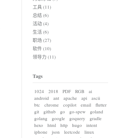
工具 (11)
总结 (6)
活动 (4)
生活 (6)
职场 (27)
软件 (10)
领导力 (11)
Tags
1024
2018
PDF
RGB
ai
android
ant
apache
api
ascii
btc
chrome
copilot
email
flutter
git
github
go
go-spew
goland
golang
google
goquery
gradle
hexo
html
http
hugo
intent
iphone
json
leetcode
linux