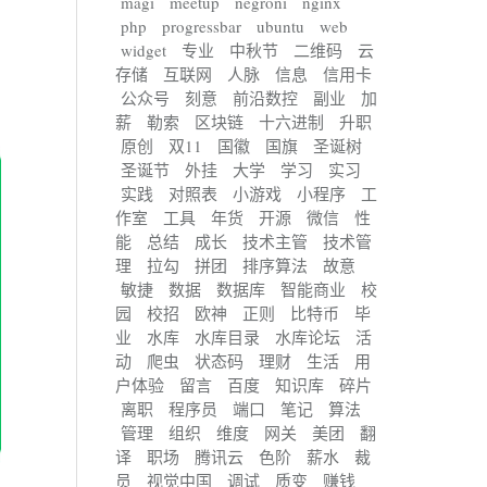
magi
meetup
negroni
nginx
php
progressbar
ubuntu
web
widget
专业
中秋节
二维码
云
存储
互联网
人脉
信息
信用卡
公众号
刻意
前沿数控
副业
加
薪
勒索
区块链
十六进制
升职
原创
双11
国徽
国旗
圣诞树
圣诞节
外挂
大学
学习
实习
实践
对照表
小游戏
小程序
工
作室
工具
年货
开源
微信
性
能
总结
成长
技术主管
技术管
理
拉勾
拼团
排序算法
故意
敏捷
数据
数据库
智能商业
校
园
校招
欧神
正则
比特币
毕
业
水库
水库目录
水库论坛
活
动
爬虫
状态码
理财
生活
用
户体验
留言
百度
知识库
碎片
离职
程序员
端口
笔记
算法
管理
组织
维度
网关
美团
翻
译
职场
腾讯云
色阶
薪水
裁
员
视觉中国
调试
质变
赚钱