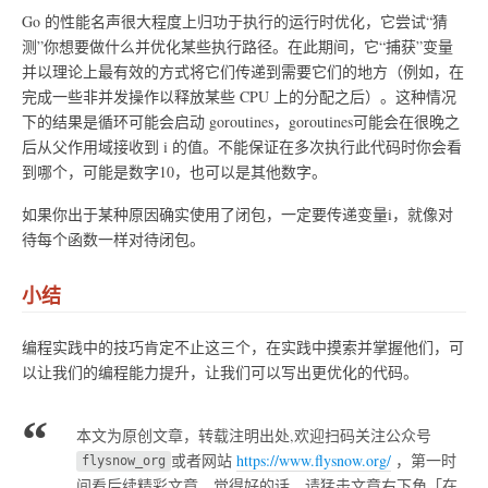
Go 的性能名声很大程度上归功于执行的运行时优化，它尝试“猜
测”你想要做什么并优化某些执行路径。在此期间，它“捕获”变量
并以理论上最有效的方式将它们传递到需要它们的地方（例如，在
完成一些非并发操作以释放某些 CPU 上的分配之后）。这种情况
下的结果是循环可能会启动 goroutines，goroutines可能会在很晚之
后从父作用域接收到 i 的值。不能保证在多次执行此代码时你会看
到哪个，可能是数字10，也可以是其他数字。
如果你出于某种原因确实使用了闭包，一定要传递变量i，就像对
待每个函数一样对待闭包。
小结
编程实践中的技巧肯定不止这三个，在实践中摸索并掌握他们，可
以让我们的编程能力提升，让我们可以写出更优化的代码。
本文为原创文章，转载注明出处,欢迎扫码关注公众号
或者网站
https://www.flysnow.org/
，第一时
flysnow_org
间看后续精彩文章。觉得好的话，请猛击文章右下角「在