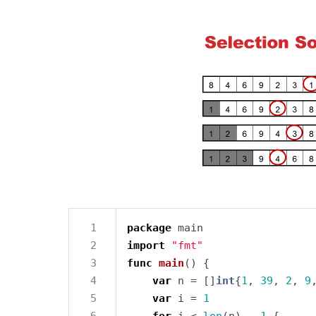
package
import
"fmt"
func
main
var
 n = []
int
{
1
, 
39
, 
2
, 
9
var
 i = 
1
for
 i < 
len
(n) 
-
1