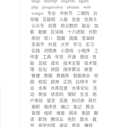
magi
meetup
negroni
nginx
php
progressbar
ubuntu
web
widget
专业
中秋节
二维码
云
存储
互联网
人脉
信息
信用卡
公众号
刻意
前沿数控
副业
加
薪
勒索
区块链
十六进制
升职
原创
双11
国徽
国旗
圣诞树
圣诞节
外挂
大学
学习
实习
实践
对照表
小游戏
小程序
工
作室
工具
年货
开源
微信
性
能
总结
成长
技术主管
技术管
理
拉勾
拼团
排序算法
故意
敏捷
数据
数据库
智能商业
校
园
校招
欧神
正则
比特币
毕
业
水库
水库目录
水库论坛
活
动
爬虫
状态码
理财
生活
用
户体验
留言
百度
知识库
碎片
离职
程序员
端口
笔记
算法
管理
组织
维度
网关
美团
翻
译
职场
腾讯云
色阶
薪水
裁
员
视觉中国
调试
质变
赚钱