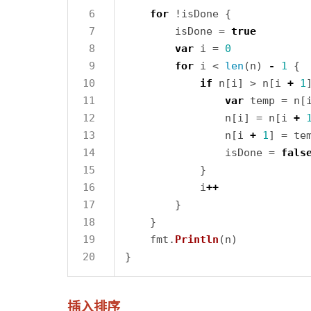
for
        isDone = 
true
var
 i = 
0
for
 i < 
len
(n) 
-
1
if
 n[i] > n[i 
+
1
var
                n[i] = n[i 
+
                n[i 
+
1
                isDone = 
fals
            i
++
    fmt.
Println
插入排序