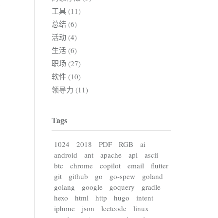
工具 (11)
总结 (6)
活动 (4)
生活 (6)
职场 (27)
软件 (10)
领导力 (11)
Tags
1024
2018
PDF
RGB
ai
android
ant
apache
api
ascii
btc
chrome
copilot
email
flutter
git
github
go
go-spew
goland
golang
google
goquery
gradle
hexo
html
http
hugo
intent
iphone
json
leetcode
linux