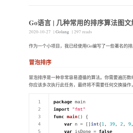
Go语言 | 几种常用的排序算法图
2020-10-27
|
Golang
|
297
reads
作为一个小项目，我已经使用Go编写了一些著名的
冒泡排序
冒泡排序是一种非常容易遵循的算法。你需要遍历数
你应该多次执行此任务，最终将不需要任何交换操作
package
import
"fmt"
func
main
var
 n = []
int
{
1
, 
39
, 
2
, 
9
var
 isDone = 
false