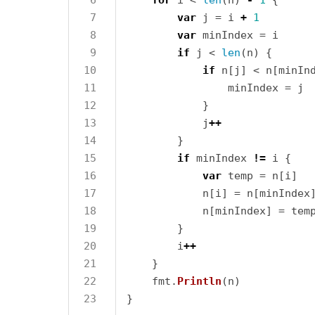
var
 j = i 
+
1
var
if
 j < 
len
if
            j
++
if
 minIndex 
!=
var
        i
++
    fmt.
Println