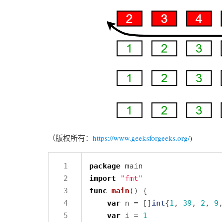
（版权所有：
https://www.geeksforgeeks.org/
)
package
import
"fmt"
func
main
var
 n = []
int
{
1
, 
39
, 
2
, 
9
var
 i = 
1