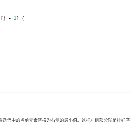
n[j 
-
1
将迭代中的当前元素替换为右侧的最小值。这样左侧部分就是排好序