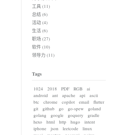
工具 (11)
总结 (6)
活动 (4)
生活 (6)
职场 (27)
软件 (10)
领导力 (11)
Tags
1024
2018
PDF
RGB
ai
android
ant
apache
api
ascii
btc
chrome
copilot
email
flutter
git
github
go
go-spew
goland
golang
google
goquery
gradle
hexo
html
http
hugo
intent
iphone
json
leetcode
linux