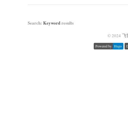
Search:
Keyword
results
© 2024
飞
Powered by
Hugo
D