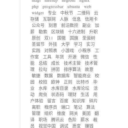
magi
meetup
negroni
nginx
php
progressbar
ubuntu
web
widget
专业
中秋节
二维码
云
存储
互联网
人脉
信息
信用卡
公众号
刻意
前沿数控
副业
加
薪
勒索
区块链
十六进制
升职
原创
双11
国徽
国旗
圣诞树
圣诞节
外挂
大学
学习
实习
实践
对照表
小游戏
小程序
工
作室
工具
年货
开源
微信
性
能
总结
成长
技术主管
技术管
理
拉勾
拼团
排序算法
故意
敏捷
数据
数据库
智能商业
校
园
校招
欧神
正则
比特币
毕
业
水库
水库目录
水库论坛
活
动
爬虫
状态码
理财
生活
用
户体验
留言
百度
知识库
碎片
离职
程序员
端口
笔记
算法
管理
组织
维度
网关
美团
翻
译
职场
腾讯云
色阶
薪水
裁
员
视觉中国
调试
质变
赚钱