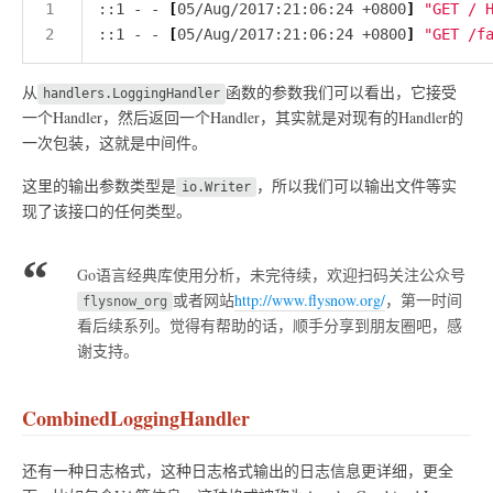
::1 - - 
[
05/Aug/2017:21:06:24 +0800
]
"GET / 
::1 - - 
[
05/Aug/2017:21:06:24 +0800
]
"GET /f
从
函数的参数我们可以看出，它接受
handlers.LoggingHandler
一个Handler，然后返回一个Handler，其实就是对现有的Handler的
一次包装，这就是中间件。
这里的输出参数类型是
，所以我们可以输出文件等实
io.Writer
现了该接口的任何类型。
Go语言经典库使用分析，未完待续，欢迎扫码关注公众号
或者网站
http://www.flysnow.org/
，第一时间
flysnow_org
看后续系列。觉得有帮助的话，顺手分享到朋友圈吧，感
谢支持。
CombinedLoggingHandler
还有一种日志格式，这种日志格式输出的日志信息更详细，更全