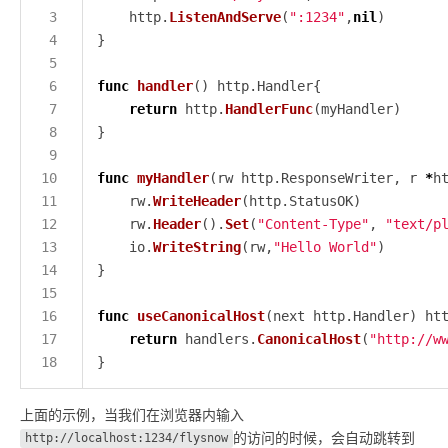
	http.
ListenAndServe
(
":1234"
,
nil
func
handler
return
 http.
HandlerFunc
func
myHandler
(rw http.ResponseWriter, r 
*
	rw.
WriteHeader
	rw.
Header
().
Set
(
"Content-Type"
, 
"text/p
	io.
WriteString
(rw,
"Hello World"
func
useCanonicalHost
return
 handlers.
CanonicalHost
(
"http://w
上面的示例，当我们在浏览器内输入
的访问的时候，会自动跳转到
http://localhost:1234/flysnow