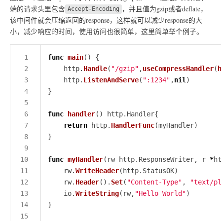
端的请求头里包含
，并且值为gzip或者deflate，
Accept-Encoding
该中间件就会压缩返回的response，这样就可以减少response的大
小，减少响应的时间，使用访问也很简单，这里简单举个例子。
func
main
	http.
Handle
(
"/gzip"
,
useCompressHandler
(
	http.
ListenAndServe
(
":1234"
,
nil
func
handler
return
 http.
HandlerFunc
func
myHandler
(rw http.ResponseWriter, r 
*
	rw.
WriteHeader
	rw.
Header
().
Set
(
"Content-Type"
, 
"text/p
	io.
WriteString
(rw,
"Hello World"